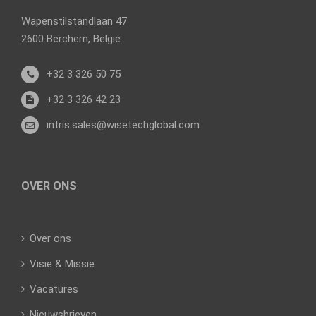
Wapenstilstandlaan 47
2600 Berchem, België.
+32 3 326 50 75
+32 3 326 42 23
intris.sales@wisetechglobal.com
OVER ONS
Over ons
Visie & Missie
Vacatures
Nieuwsbrieven