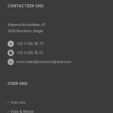
CONTACTEER ONS
Wapenstilstandlaan 47
2600 Berchem, België.
+32 3 326 50 75
+32 3 326 42 23
intris.sales@wisetechglobal.com
OVER ONS
Over ons
Visie & Missie