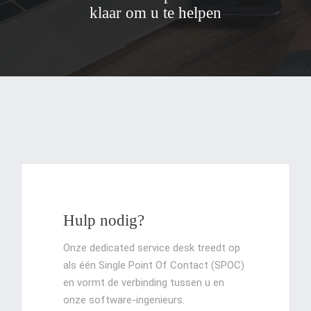
klaar om u te helpen
Hulp nodig?
Onze dedicated service desk treedt op
als één Single Point Of Contact (SPOC)
en vormt de verbinding tussen u en
onze software-ingenieurs.