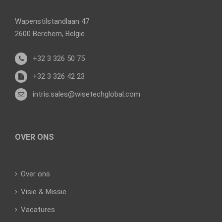
Wapenstilstandlaan 47
2600 Berchem, België.
+32 3 326 50 75
+32 3 326 42 23
intris.sales@wisetechglobal.com
OVER ONS
Over ons
Visie & Missie
Vacatures