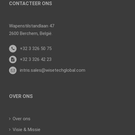
CONTACTEER ONS
Wapenstilstandlaan 47
2600 Berchem, België.
+32 3 326 50 75
+32 3 326 42 23
intris.sales@wisetechglobal.com
OVER ONS
Over ons
Visie & Missie