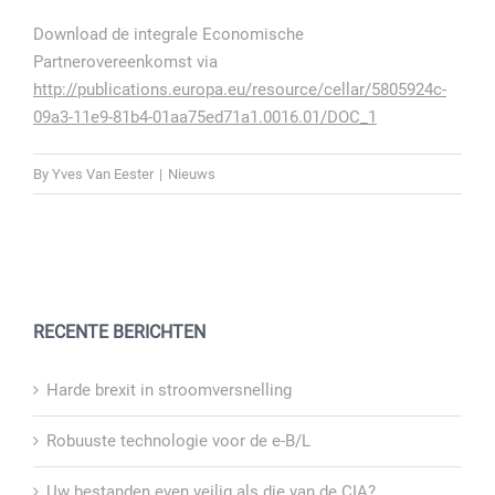
Download de integrale Economische
Partnerovereenkomst via
http://publications.europa.eu/resource/cellar/5805924c-
09a3-11e9-81b4-01aa75ed71a1.0016.01/DOC_1
By
Yves Van Eester
|
Nieuws
RECENTE BERICHTEN
Harde brexit in stroomversnelling
Robuuste technologie voor de e-B/L
Uw bestanden even veilig als die van de CIA?