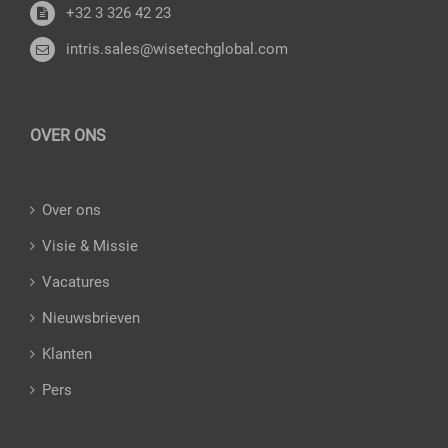
+32 3 326 42 23
intris.sales@wisetechglobal.com
OVER ONS
Over ons
Visie & Missie
Vacatures
Nieuwsbrieven
Klanten
Pers