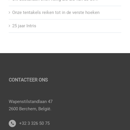
Onze tentakels reiken tot in de verste hoeken
25 jaar Intris
CONTACTEER ONS
Wapenstilstandlaan 47
2600 Berchem, België.
+32 3 326 50 75