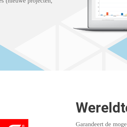
es (nieuwe projecten,
Wereldt
Garandeert de mogel