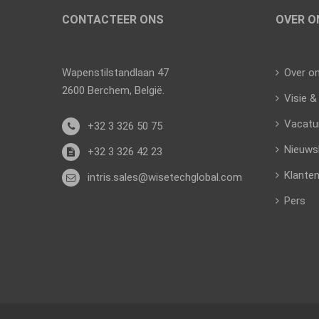
CONTACTEER ONS
OVER O
Wapenstilstandlaan 47
Over o
2600 Berchem, België.
Visie &
Vacatu
+32 3 326 50 75
Nieuws
+32 3 326 42 23
Klante
intris.sales@wisetechglobal.com
Pers