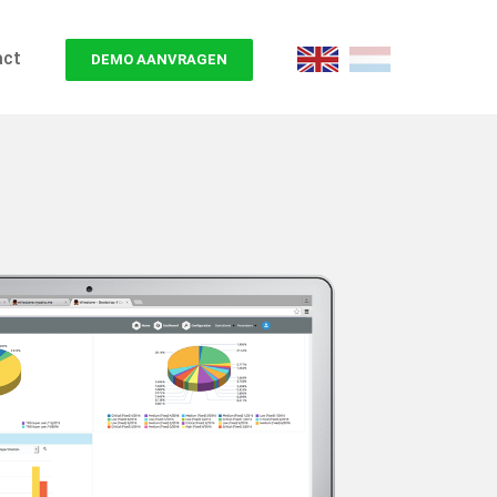
act
E
D
DEMO AANVRAGEN