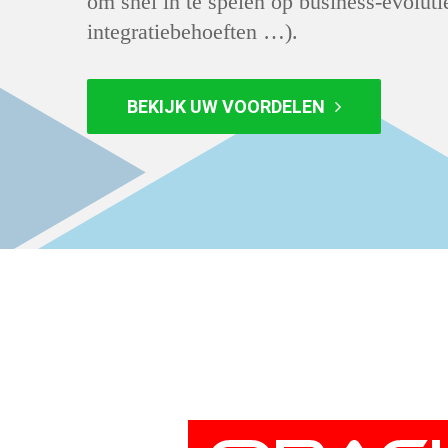
om snel in te spelen op business-evoluti
integratiebehoeften …).
BEKIJK UW VOORDELEN