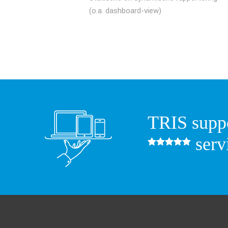
(o.a. dashboard-view)
TRIS suppo
serv