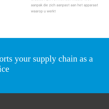
aanpak die zich aanpast aan het apparaat
waarop u werkt
rts your supply chain as a
ice