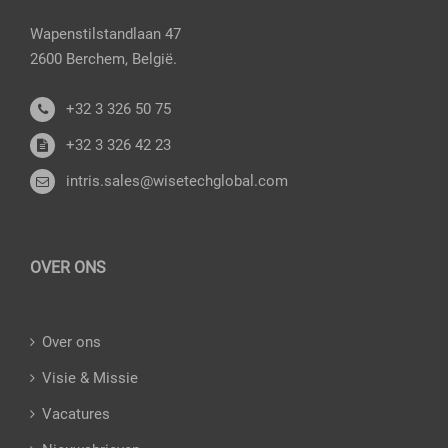
Wapenstilstandlaan 47
2600 Berchem, België.
+32 3 326 50 75
+32 3 326 42 23
intris.sales@wisetechglobal.com
OVER ONS
Over ons
Visie & Missie
Vacatures