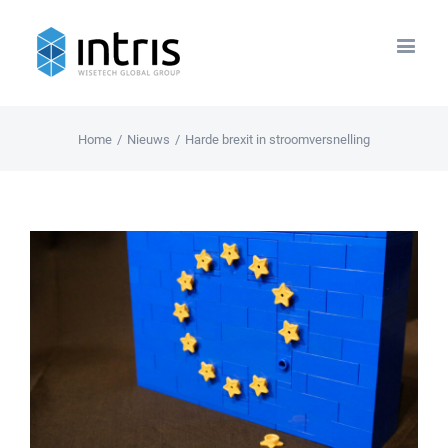
Home
/
Nieuws
/
Harde brexit in stroomversnelling
View
Larger
Image