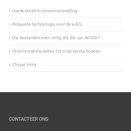
Harde brexit in stroomversnelling
Robuuste technologie voor de e-B/L
Uw bestanden even veilig als die van de CIA?
Onze tentakels reiken tot in de verste hoeken
25 jaar Intris
CONTACTEER ONS