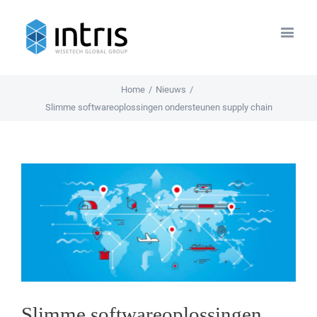
Home
/
Nieuws
/
Slimme softwareoplossingen ondersteunen supply chain
View
Larger
Image
Slimme softwareoplossingen