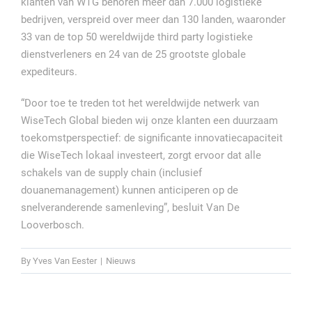
klanten van WTG behoren meer dan 7.000 logistieke
bedrijven, verspreid over meer dan 130 landen, waaronder
33 van de top 50 wereldwijde third party logistieke
dienstverleners en 24 van de 25 grootste globale
expediteurs.
“Door toe te treden tot het wereldwijde netwerk van
WiseTech Global bieden wij onze klanten een duurzaam
toekomstperspectief: de significante innovatiecapaciteit
die WiseTech lokaal investeert, zorgt ervoor dat alle
schakels van de supply chain (inclusief
douanemanagement) kunnen anticiperen op de
snelveranderende samenleving”, besluit Van De
Looverbosch.
By
Yves Van Eester
|
Nieuws