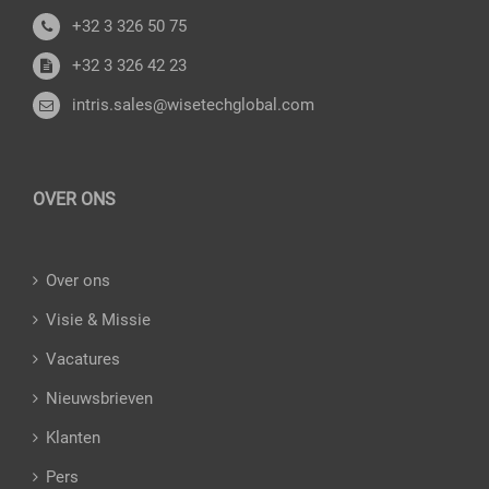
+32 3 326 50 75
+32 3 326 42 23
intris.sales@wisetechglobal.com
OVER ONS
Over ons
Visie & Missie
Vacatures
Nieuwsbrieven
Klanten
Pers