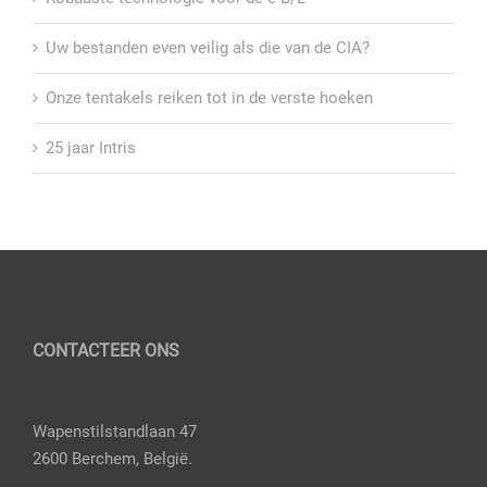
Uw bestanden even veilig als die van de CIA?
Onze tentakels reiken tot in de verste hoeken
25 jaar Intris
CONTACTEER ONS
Wapenstilstandlaan 47
2600 Berchem, België.