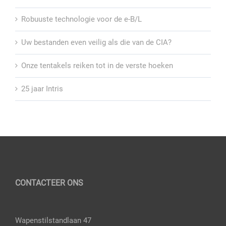
Robuuste technologie voor de e-B/L
Uw bestanden even veilig als die van de CIA?
Onze tentakels reiken tot in de verste hoeken
25 jaar Intris
CONTACTEER ONS
Wapenstilstandlaan 47