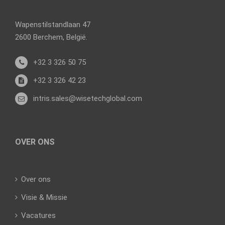
Wapenstilstandlaan 47
2600 Berchem, België.
+32 3 326 50 75
+32 3 326 42 23
intris.sales@wisetechglobal.com
OVER ONS
Over ons
Visie & Missie
Vacatures