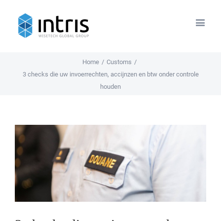
Home
/
Customs
/
3 checks die uw invoerrechten, accijnzen en btw onder controle
houden
View
Larger
Image